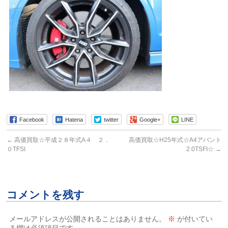
Facebook
Hatena
twitter
Google+
LINE
←
高価買取☆平成２８年式A４ ２．
高価買取☆H25年式☆A4アバント
０TFSI
2.0TSFI☆
→
コメントを残す
メールアドレスが公開されることはありません。
※
が付いてい