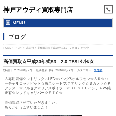
神戸アウディ買取専門店
MENU
ブログ
HOME
»
ブログ
»
未分類
»
高価買取☆平成30年式S3 2.0 TFSI ｸﾜﾄﾛ☆
高価買取☆平成30年式S3 2.0 TFSI ｸﾜﾄﾛ☆
投稿日 : 2020年8月27日
最終更新日時 : 2020年8月27日
カテゴリー :
未分類
Ｓ専用装備☆マトリックスLED☆バング&オルフセン☆ＳＲ☆バ
ーチャルコックピット☆黒革シート/ステアリング☆Ｂカメラ☆Ｐ
アシスト☆フルセグ☆リアスポイラー☆ＢＢＳ１８インチＡＷ/純
正有☆レッドキャリパー☆ＥＴＣ☆
高価買取させていただきました。
ありがとうございました！