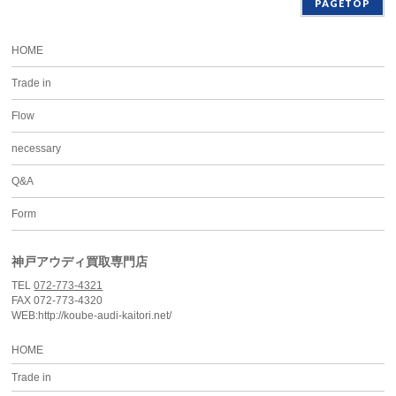
PAGETOP
HOME
Trade in
Flow
necessary
Q&A
Form
神戸アウディ買取専門店
TEL
072-773-4321
FAX 072-773-4320
WEB:http://koube-audi-kaitori.net/
HOME
Trade in