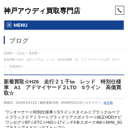
神戸アウディ買取専門店
MENU
ブログ
HOME
»
ブログ
»
未分類
»
新着買取☆H26 走行２１千㎞ レッド 特別仕様車 A1 アドマイヤード２LTD Sライ
ン 高価買取☆
新着買取☆H26 走行２１千㎞ レッド 特別仕様
車 A1 アドマイヤード２LTD Sライン 高価買
取☆
投稿日 : 2018年5月11日
最終更新日時 : 2018年5月11日
カテゴリー :
未分類
ワンオーナー☆特別仕様車☆Sラインスタイル☆ブラックルーフ
☆ブラックドアミラー☆ブラックリアスポイラー☆純正HDDナビ
ワンセグ☆BT☆ETC☆HID☆17インチ5本スポークAW☆MINI_3G
プラス☆アイドリングストップ☆