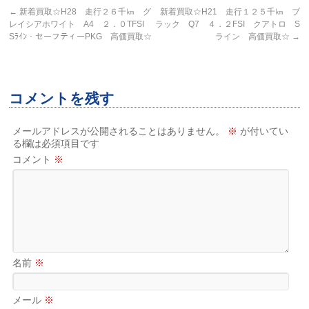
←
新着買取☆H28 走行２６千㎞ グ
新着買取☆H21 走行１２５千㎞ ブ
レイシアホワイト A4 ２．０TFSI
ラック Q7 ４．２FSI クアトロ S
Sﾗｲﾝ・セーフティーPKG 高価買取☆
ライン 高価買取☆
→
コメントを残す
メールアドレスが公開されることはありません。
※
が付いてい
る欄は必須項目です
コメント
※
名前
※
メール
※